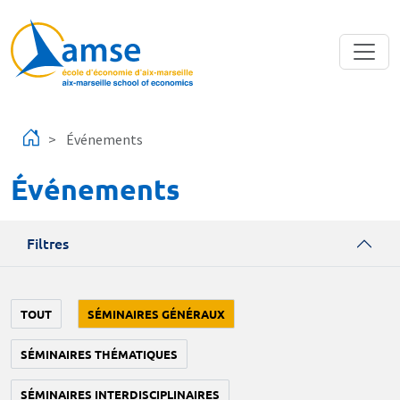
Aller au contenu principal
Événements
Événements
Filtres
TOUT
SÉMINAIRES GÉNÉRAUX
SÉMINAIRES THÉMATIQUES
SÉMINAIRES INTERDISCIPLINAIRES