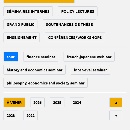
SÉMINAIRES INTERNES
POLICY LECTURES
GRAND PUBLIC
SOUTENANCES DE THÈSE
ENSEIGNEMENT
CONFÉRENCES/WORKSHOPS
tout
finance seminar
french-japanese webinar
history and economics seminar
inter-eval seminar
philosophy, economics and society seminar
Tri
À VENIR
2026
2025
2024
▲
2023
2022
▼