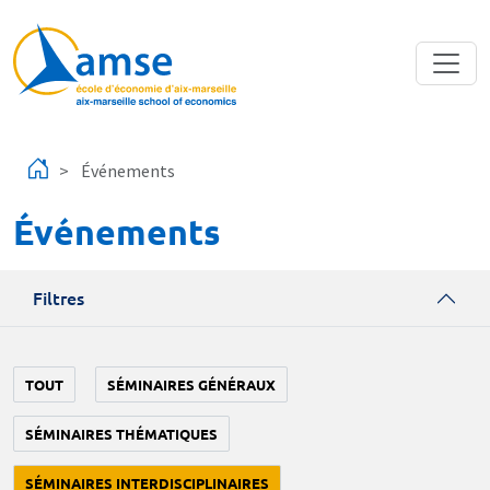
Aller au contenu principal
Événements
Événements
Filtres
TOUT
SÉMINAIRES GÉNÉRAUX
SÉMINAIRES THÉMATIQUES
SÉMINAIRES INTERDISCIPLINAIRES