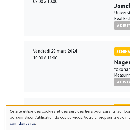
09:00 à 10:00
Jamel
Univers
Real Exc
À DIST
Vendredi 29 mars 2024
SÉMINA
10:00 à 11:00
Nagen
Yokoham
Measurin
À DIST
Mardi 9 avril 2024
SÉMINA
Ce site utilise des cookies et des services tiers pour garantir son 
10:30 à 12:00
personnaliser l’utilisation de ces services. Votre choix pourra être 
Olga 
Utilisation
confidentialité
.
MEGA
ESSCA 