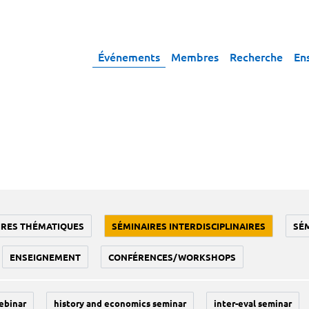
Événements
Membres
Recherche
En
IRES THÉMATIQUES
SÉMINAIRES INTERDISCIPLINAIRES
SÉ
ENSEIGNEMENT
CONFÉRENCES/WORKSHOPS
ebinar
history and economics seminar
inter-eval seminar