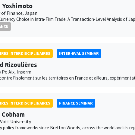
 Yoshimoto
y of Finance, Japan
Currency Choice in Intra-Firm Trade: A Transaction-Level Analysis of 
ANCE
IRES INTERDISCIPLINAIRES
INTER-EVAL SEMINAR
d Rizoulières
s Po Aix, Inserm
 contre l’isolement sur les territoires en France et ailleurs, expériment
IRES INTERDISCIPLINAIRES
FINANCE SEMINAR
d Cobham
Watt University
 policy frameworks since Bretton Woods, across the world and its re