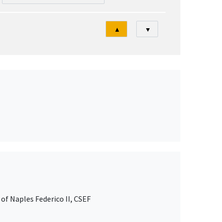
Tri
▲
▼
of Naples Federico II, CSEF