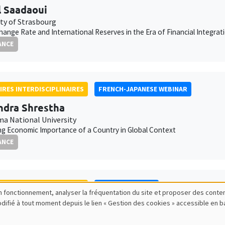
 Saadaoui
ity of Strasbourg
hange Rate and International Reserves in the Era of Financial Integrat
ANCE
IRES INTERDISCIPLINAIRES
FRENCH-JAPANESE WEBINAR
dra Shrestha
a National University
g Economic Importance of a Country in Global Context
ANCE
IRES INTERDISCIPLINAIRES
FINANCE SEMINAR
bon fonctionnement, analyser la fréquentation du site et proposer des conte
modifié à tout moment depuis le lien « Gestion des cookies » accessible en 
Tatarnikova
School of Management