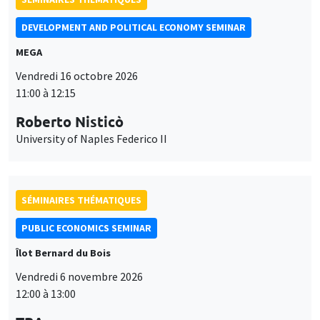
SÉMINAIRES THÉMATIQUES
PUBLIC ECONOMICS SEMINAR
Îlot Bernard du Bois
Vendredi 6 novembre 2026
12:00 à 13:00
TBA
SÉMINAIRES GÉNÉRAUX
AMSE SEMINAR
Îlot Bernard du Bois
Amphithéâtre
Ce site utilise des cookies et des services tiers pour garantir son bon
Lundi 9 novembre 2026
Utilisation
fonctionnement, analyser la fréquentation du site et proposer des
11:30 à 12:45
contenus multimédias. Vous êtes libre d’accepter, de refuser ou de