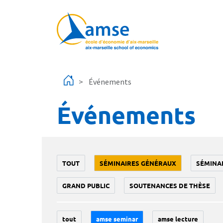
Aller au contenu principal
Événements
Événements
TOUT
SÉMINAIRES GÉNÉRAUX
SÉMINA
GRAND PUBLIC
SOUTENANCES DE THÈSE
tout
amse seminar
amse lecture