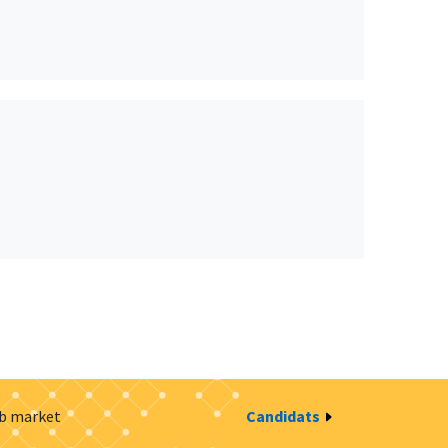
ob market
Candidats