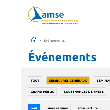
Aller au contenu principal
Événements
Événements
TOUT
SÉMINAIRES GÉNÉRAUX
SÉMINA
GRAND PUBLIC
SOUTENANCES DE THÈSE
tout
amse seminar
amse lecture