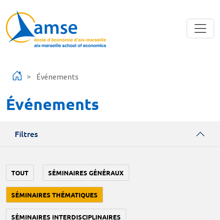
Aller au contenu principal
Événements
Événements
Filtres
TOUT
SÉMINAIRES GÉNÉRAUX
SÉMINAIRES THÉMATIQUES
SÉMINAIRES INTERDISCIPLINAIRES