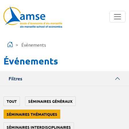
Aller au contenu principal
Événements
Événements
Filtres
TOUT
SÉMINAIRES GÉNÉRAUX
SÉMINAIRES THÉMATIQUES
SÉMINAIRES INTERDISCIPLINAIRES