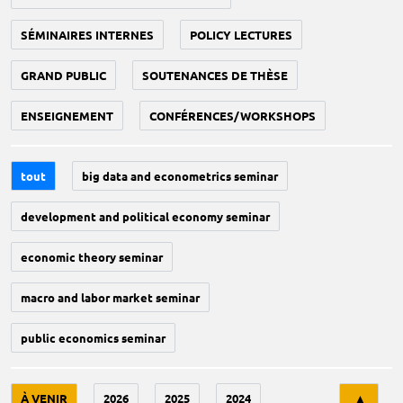
SÉMINAIRES INTERNES
POLICY LECTURES
GRAND PUBLIC
SOUTENANCES DE THÈSE
ENSEIGNEMENT
CONFÉRENCES/WORKSHOPS
tout
big data and econometrics seminar
development and political economy seminar
economic theory seminar
macro and labor market seminar
public economics seminar
Tri
À VENIR
2026
2025
2024
▲