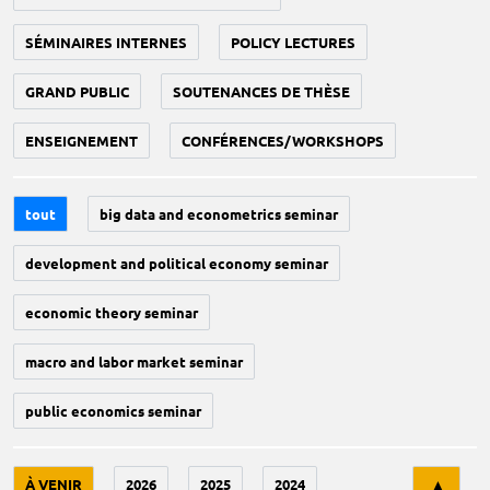
SÉMINAIRES INTERNES
POLICY LECTURES
GRAND PUBLIC
SOUTENANCES DE THÈSE
ENSEIGNEMENT
CONFÉRENCES/WORKSHOPS
tout
big data and econometrics seminar
development and political economy seminar
economic theory seminar
macro and labor market seminar
public economics seminar
Tri
À VENIR
2026
2025
2024
▲