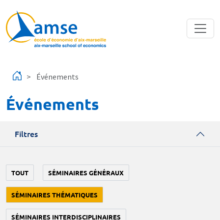
Aller au contenu principal
Événements
Événements
Filtres
TOUT
SÉMINAIRES GÉNÉRAUX
SÉMINAIRES THÉMATIQUES
SÉMINAIRES INTERDISCIPLINAIRES