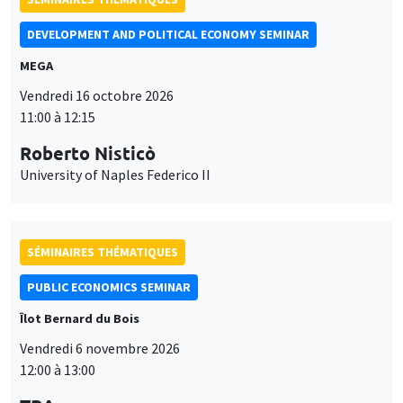
DEVELOPMENT AND POLITICAL ECONOMY SEMINAR
MEGA
Vendredi 16 octobre 2026
11:00 à 12:15
Roberto Nisticò
University of Naples Federico II
SÉMINAIRES THÉMATIQUES
PUBLIC ECONOMICS SEMINAR
Îlot Bernard du Bois
Vendredi 6 novembre 2026
12:00 à 13:00
Ce site utilise des cookies et des services tiers pour garantir son bon
Utilisation
fonctionnement, analyser la fréquentation du site et proposer des
TBA
contenus multimédias. Vous êtes libre d’accepter, de refuser ou de