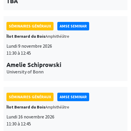
des
personnaliser l’utilisation de ces services. Votre choix pourra être
modifié à tout moment depuis le lien « Gestion des cookies »
données
accessible en bas de page. Pour en savoir plus, consultez notre
personnelles
politique de confidentialité
.
SÉMINAIRES GÉNÉRAUX
AMSE SEMINAR
et
Îlot Bernard du Bois
Amphithéâtre
Personnaliser
Refuser
Accepter
des
Lundi 9 novembre 2026
11:30 à 12:45
cookies
Amelie Schiprowski
University of Bonn
SÉMINAIRES GÉNÉRAUX
AMSE SEMINAR
Îlot Bernard du Bois
Amphithéâtre
Lundi 16 novembre 2026
11:30 à 12:45