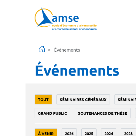
Aller au contenu principal
Événements
Événements
TOUT
SÉMINAIRES GÉNÉRAUX
SÉMINAI
GRAND PUBLIC
SOUTENANCES DE THÈSE
À VENIR
2026
2025
2024
2023