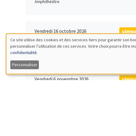
Amphithéâtre
Vendredi 16 octobre 2026
SÉMINA
11:00 à 12:15
Ce site utilise des cookies et des services tiers pour garantir son 
Rober
personnaliser l’utilisation de ces services. Votre choix pourra être 
Utilisation
MEGA
Universi
confidentialité
.
des
Personnaliser
données
Vendredi 6 novembre 2026
SÉMINA
12:00 à 13:00
TBA
personnelles
Îlot Bernard du Bois
et
des
Lundi 9 novembre 2026
SÉMINA
11:30 à 12:45