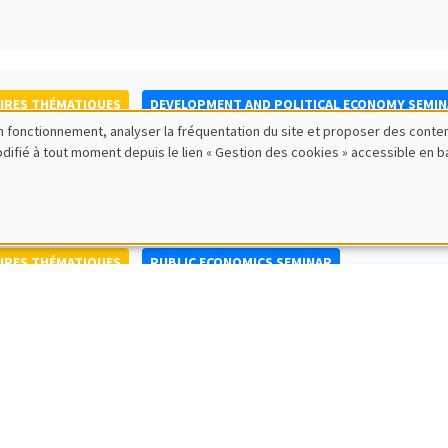
IRES THÉMATIQUES
DEVELOPMENT AND POLITICAL ECONOMY SEMI
bon fonctionnement, analyser la fréquentation du site et proposer des conte
to Nisticò
modifié à tout moment depuis le lien « Gestion des cookies » accessible en 
ty of Naples Federico II
IRES THÉMATIQUES
PUBLIC ECONOMICS SEMINAR
IRES GÉNÉRAUX
AMSE SEMINAR