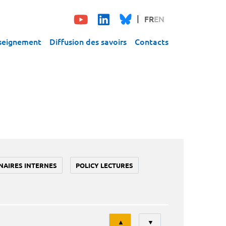
FR
EN
seignement
Diffusion des savoirs
Contacts
NAIRES INTERNES
POLICY LECTURES
Tri
▲
▼