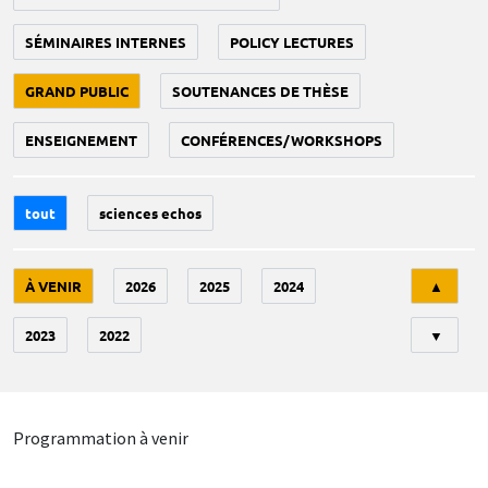
SÉMINAIRES INTERNES
POLICY LECTURES
GRAND PUBLIC
SOUTENANCES DE THÈSE
ENSEIGNEMENT
CONFÉRENCES/WORKSHOPS
tout
sciences echos
Tri
À VENIR
2026
2025
2024
▲
2023
2022
▼
Programmation à venir