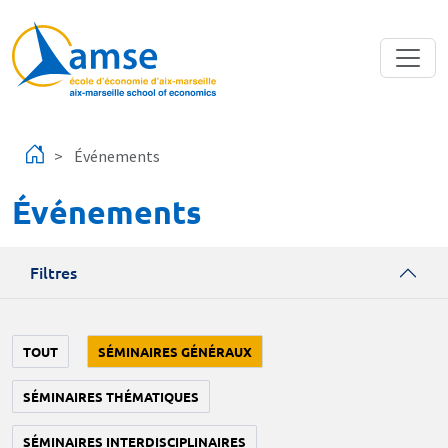
Aller au contenu principal
Événements
Événements
Filtres
TOUT
SÉMINAIRES GÉNÉRAUX
SÉMINAIRES THÉMATIQUES
SÉMINAIRES INTERDISCIPLINAIRES