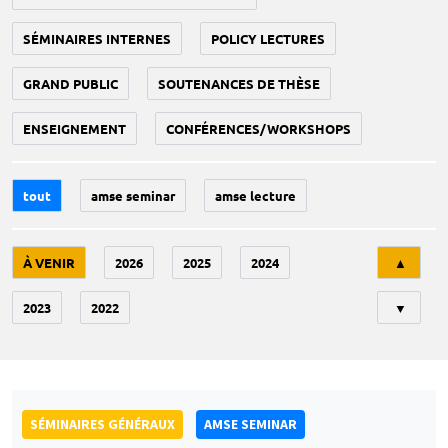
SÉMINAIRES INTERNES
POLICY LECTURES
GRAND PUBLIC
SOUTENANCES DE THÈSE
ENSEIGNEMENT
CONFÉRENCES/WORKSHOPS
tout
amse seminar
amse lecture
Tri
À VENIR
2026
2025
2024
▲
2023
2022
▼
SÉMINAIRES GÉNÉRAUX
AMSE SEMINAR