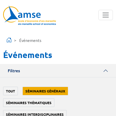
Aller au contenu principal
Événements
Événements
Filtres
TOUT
SÉMINAIRES GÉNÉRAUX
SÉMINAIRES THÉMATIQUES
SÉMINAIRES INTERDISCIPLINAIRES