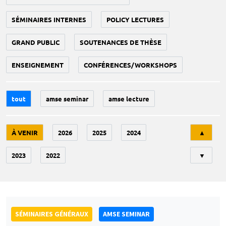
SÉMINAIRES INTERNES
POLICY LECTURES
GRAND PUBLIC
SOUTENANCES DE THÈSE
ENSEIGNEMENT
CONFÉRENCES/WORKSHOPS
tout
amse seminar
amse lecture
Tri
À VENIR
2026
2025
2024
▲
2023
2022
▼
SÉMINAIRES GÉNÉRAUX
AMSE SEMINAR