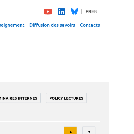
FR
EN
seignement
Diffusion des savoirs
Contacts
MINAIRES INTERNES
POLICY LECTURES
Tri
▲
▼