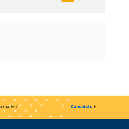
ob market
Candidats