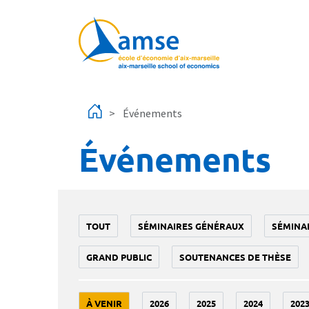
Aller au contenu principal
Événements
Événements
TOUT
SÉMINAIRES GÉNÉRAUX
SÉMINA
GRAND PUBLIC
SOUTENANCES DE THÈSE
À VENIR
2026
2025
2024
202