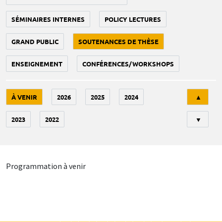
SÉMINAIRES INTERNES
POLICY LECTURES
GRAND PUBLIC
SOUTENANCES DE THÈSE
ENSEIGNEMENT
CONFÉRENCES/WORKSHOPS
Tri
À VENIR
2026
2025
2024
▲
2023
2022
▼
Programmation à venir