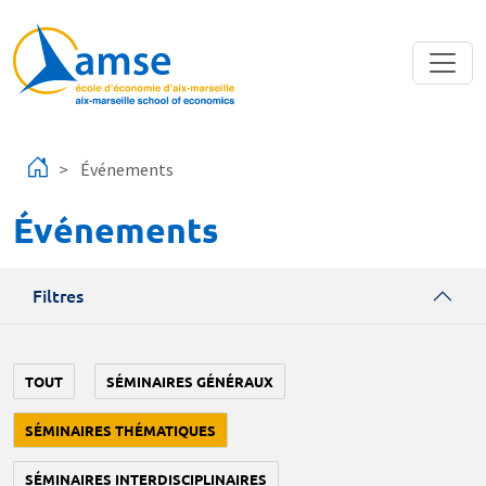
Aller au contenu principal
Événements
Événements
Filtres
TOUT
SÉMINAIRES GÉNÉRAUX
SÉMINAIRES THÉMATIQUES
SÉMINAIRES INTERDISCIPLINAIRES