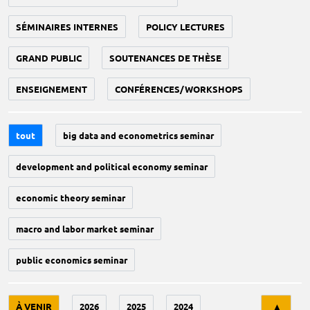
SÉMINAIRES INTERNES
POLICY LECTURES
GRAND PUBLIC
SOUTENANCES DE THÈSE
ENSEIGNEMENT
CONFÉRENCES/WORKSHOPS
tout
big data and econometrics seminar
development and political economy seminar
economic theory seminar
macro and labor market seminar
public economics seminar
Tri
À VENIR
2026
2025
2024
▲