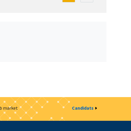
ob market
Candidats