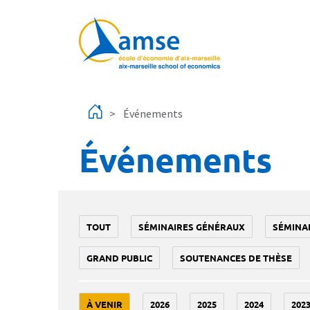
Aller au contenu principal
Événements
Événements
TOUT
SÉMINAIRES GÉNÉRAUX
SÉMINA
GRAND PUBLIC
SOUTENANCES DE THÈSE
À VENIR
2026
2025
2024
202