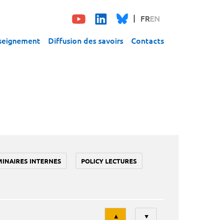
FR
EN
seignement
Diffusion des savoirs
Contacts
MINAIRES INTERNES
POLICY LECTURES
Tri
▲
▼