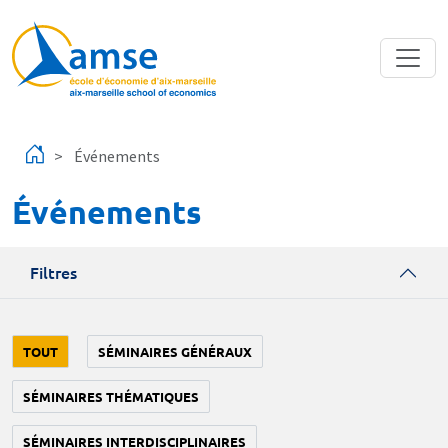
Aller au contenu principal
Événements
Événements
Filtres
TOUT
SÉMINAIRES GÉNÉRAUX
SÉMINAIRES THÉMATIQUES
SÉMINAIRES INTERDISCIPLINAIRES