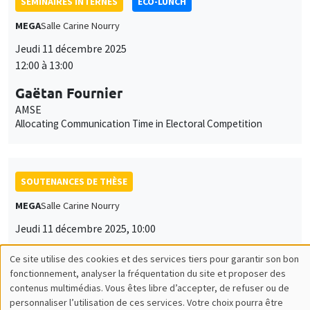
SÉMINAIRES INTERNES
ECO-LUNCH
MEGA
Salle Carine Nourry
Jeudi 11 décembre 2025
12:00 à 13:00
Gaëtan Fournier
AMSE
Allocating Communication Time in Electoral Competition
SOUTENANCES DE THÈSE
MEGA
Salle Carine Nourry
Jeudi 11 décembre 2025, 10:00
Nathan Vieira
Ce site utilise des cookies et des services tiers pour garantir son bon
Utilisation
AMSE
fonctionnement, analyser la fréquentation du site et proposer des
Entre distorsions et flexibilités: quand et pourquoi les
contenus multimédias. Vous êtes libre d’accepter, de refuser ou de
des
politiques d’activité partielle sont elles efficaces ?
personnaliser l’utilisation de ces services. Votre choix pourra être