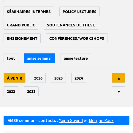
SÉMINAIRES INTERNES
POLICY LECTURES
GRAND PUBLIC
SOUTENANCES DE THÈSE
ENSEIGNEMENT
CONFÉRENCES/WORKSHOPS
tout
amse seminar
amse lecture
Tri
À VENIR
2026
2025
2024
▲
2023
2022
▼
AMSE seminar - contacts :
Yajna Govind
et
Morgan Raux