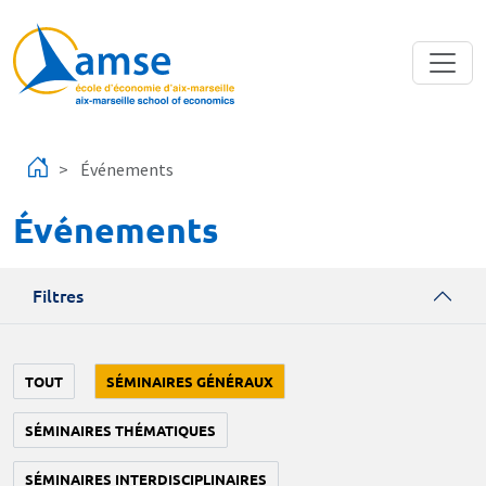
Aller au contenu principal
Événements
Événements
Filtres
TOUT
SÉMINAIRES GÉNÉRAUX
SÉMINAIRES THÉMATIQUES
SÉMINAIRES INTERDISCIPLINAIRES