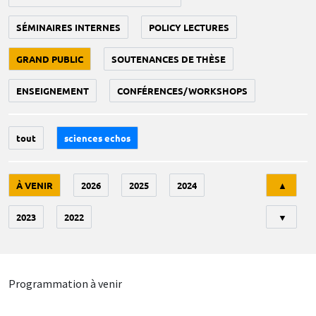
SÉMINAIRES INTERNES
POLICY LECTURES
GRAND PUBLIC
SOUTENANCES DE THÈSE
ENSEIGNEMENT
CONFÉRENCES/WORKSHOPS
tout
sciences echos
Tri
À VENIR
2026
2025
2024
▲
2023
2022
▼
Programmation à venir