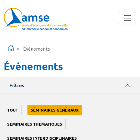
Aller au contenu principal
Événements
Événements
Filtres
TOUT
SÉMINAIRES GÉNÉRAUX
SÉMINAIRES THÉMATIQUES
SÉMINAIRES INTERDISCIPLINAIRES