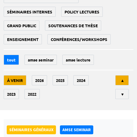
SÉMINAIRES INTERNES
POLICY LECTURES
GRAND PUBLIC
SOUTENANCES DE THÈSE
ENSEIGNEMENT
CONFÉRENCES/WORKSHOPS
tout
amse seminar
amse lecture
Tri
À VENIR
2026
2025
2024
▲
2023
2022
▼
SÉMINAIRES GÉNÉRAUX
AMSE SEMINAR