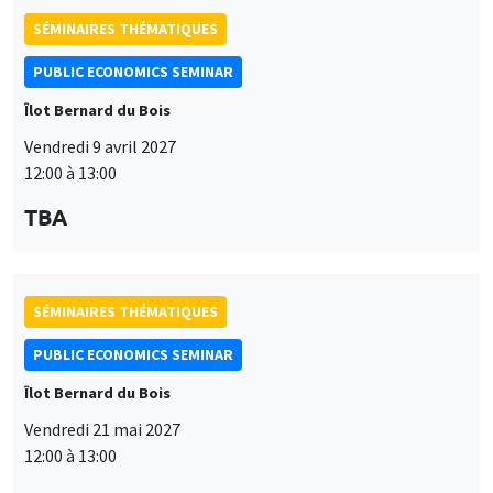
modifié à tout moment depuis le lien « Gestion des cookies »
données
accessible en bas de page. Pour en savoir plus, consultez notre
SÉMINAIRES THÉMATIQUES
personnelles
politique de confidentialité
.
et
PUBLIC ECONOMICS SEMINAR
Personnaliser
Refuser
Accepter
des
Îlot Bernard du Bois
cookies
Vendredi 21 mai 2027
12:00 à 13:00
TBA
SÉMINAIRES THÉMATIQUES
PUBLIC ECONOMICS SEMINAR
Îlot Bernard du Bois
Vendredi 11 juin 2027
12:00 à 13:00