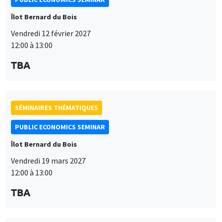
PUBLIC ECONOMICS SEMINAR
Îlot Bernard du Bois
Vendredi 19 mars 2027
12:00 à 13:00
TBA
SÉMINAIRES THÉMATIQUES
PUBLIC ECONOMICS SEMINAR
Îlot Bernard du Bois
Vendredi 9 avril 2027
12:00 à 13:00
Ce site utilise des cookies et des services tiers pour garantir son bon
Utilisation
fonctionnement, analyser la fréquentation du site et proposer des
TBA
contenus multimédias. Vous êtes libre d’accepter, de refuser ou de
des
personnaliser l’utilisation de ces services. Votre choix pourra être