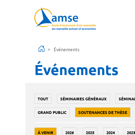
Aller au contenu principal
Événements
Événements
TOUT
SÉMINAIRES GÉNÉRAUX
SÉMINA
GRAND PUBLIC
SOUTENANCES DE THÈSE
À VENIR
2026
2025
2024
202