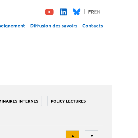
FR
EN
seignement
Diffusion des savoirs
Contacts
MINAIRES INTERNES
POLICY LECTURES
Tri
▲
▼