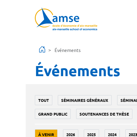
Aller au contenu principal
Événements
Événements
TOUT
SÉMINAIRES GÉNÉRAUX
SÉMINA
GRAND PUBLIC
SOUTENANCES DE THÈSE
À VENIR
2026
2025
2024
202