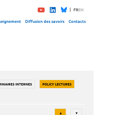
FR
EN
seignement
Diffusion des savoirs
Contacts
MINAIRES INTERNES
POLICY LECTURES
Tri
▲
▼