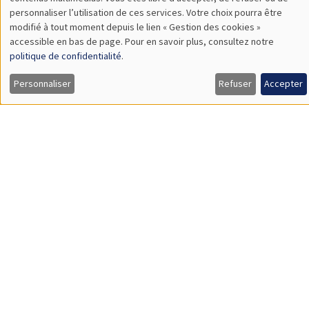
TBA
des
personnaliser l’utilisation de ces services. Votre choix pourra être
modifié à tout moment depuis le lien « Gestion des cookies »
données
accessible en bas de page. Pour en savoir plus, consultez notre
personnelles
politique de confidentialité
.
SÉMINAIRES GÉNÉRAUX
AMSE SEMINAR
et
Personnaliser
Refuser
Accepter
Îlot Bernard du Bois
Amphithéâtre
des
Lundi 9 novembre 2026
cookies
11:30 à 12:45
Amelie Schiprowski
University of Bonn
SÉMINAIRES GÉNÉRAUX
AMSE SEMINAR
Îlot Bernard du Bois
Amphithéâtre
Lundi 16 novembre 2026
11:30 à 12:45