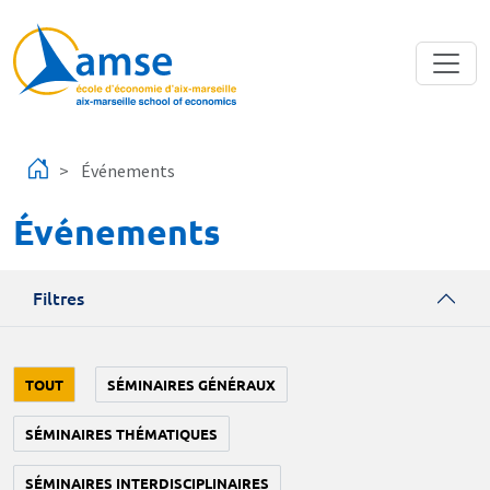
Aller au contenu principal
Événements
Événements
Filtres
TOUT
SÉMINAIRES GÉNÉRAUX
SÉMINAIRES THÉMATIQUES
SÉMINAIRES INTERDISCIPLINAIRES