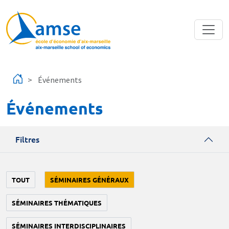
Aller au contenu principal
Événements
Événements
Filtres
TOUT
SÉMINAIRES GÉNÉRAUX
SÉMINAIRES THÉMATIQUES
SÉMINAIRES INTERDISCIPLINAIRES