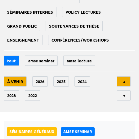
SÉMINAIRES INTERNES
POLICY LECTURES
GRAND PUBLIC
SOUTENANCES DE THÈSE
ENSEIGNEMENT
CONFÉRENCES/WORKSHOPS
tout
amse seminar
amse lecture
Tri
À VENIR
2026
2025
2024
▲
2023
2022
▼
SÉMINAIRES GÉNÉRAUX
AMSE SEMINAR