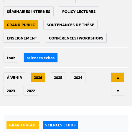
SÉMINAIRES INTERNES
POLICY LECTURES
GRAND PUBLIC
SOUTENANCES DE THÈSE
ENSEIGNEMENT
CONFÉRENCES/WORKSHOPS
tout
sciences echos
Tri
À VENIR
2026
2025
2024
▲
2023
2022
▼
GRAND PUBLIC
SCIENCES ECHOS