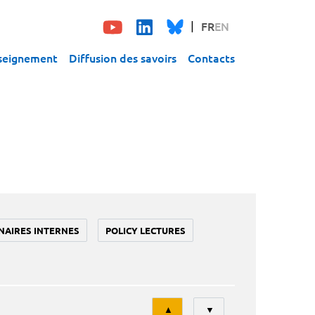
FR
EN
seignement
Diffusion des savoirs
Contacts
NAIRES INTERNES
POLICY LECTURES
Tri
▲
▼