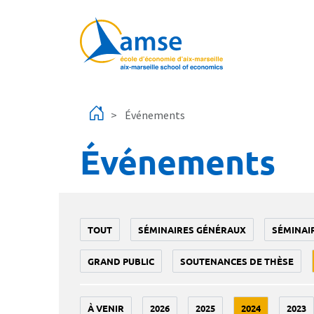
Aller au contenu principal
Événements
Événements
TOUT
SÉMINAIRES GÉNÉRAUX
SÉMINAI
GRAND PUBLIC
SOUTENANCES DE THÈSE
À VENIR
2026
2025
2024
2023