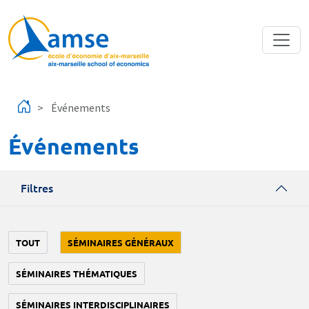
Aller au contenu principal
Événements
Événements
Filtres
TOUT
SÉMINAIRES GÉNÉRAUX
SÉMINAIRES THÉMATIQUES
SÉMINAIRES INTERDISCIPLINAIRES