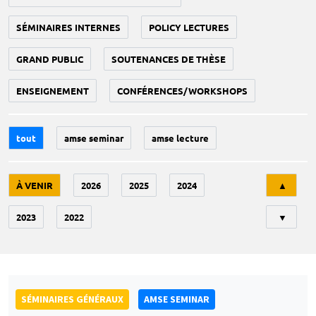
SÉMINAIRES INTERNES
POLICY LECTURES
GRAND PUBLIC
SOUTENANCES DE THÈSE
ENSEIGNEMENT
CONFÉRENCES/WORKSHOPS
tout
amse seminar
amse lecture
Tri
À VENIR
2026
2025
2024
▲
2023
2022
▼
SÉMINAIRES GÉNÉRAUX
AMSE SEMINAR