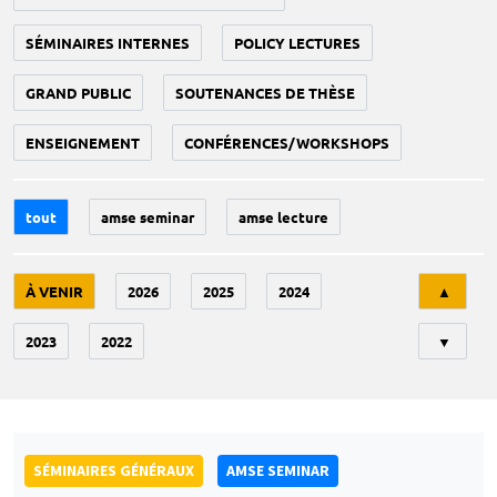
SÉMINAIRES INTERNES
POLICY LECTURES
GRAND PUBLIC
SOUTENANCES DE THÈSE
ENSEIGNEMENT
CONFÉRENCES/WORKSHOPS
tout
amse seminar
amse lecture
Tri
À VENIR
2026
2025
2024
▲
2023
2022
▼
SÉMINAIRES GÉNÉRAUX
AMSE SEMINAR