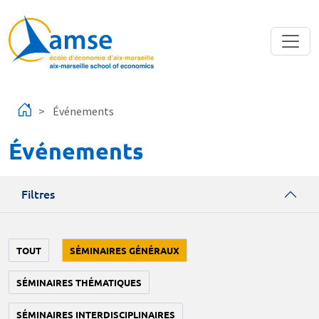
Aller au contenu principal
Événements
Événements
Filtres
TOUT
SÉMINAIRES GÉNÉRAUX
SÉMINAIRES THÉMATIQUES
SÉMINAIRES INTERDISCIPLINAIRES