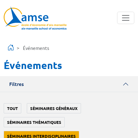
Aller au contenu principal
Événements
Événements
Filtres
TOUT
SÉMINAIRES GÉNÉRAUX
SÉMINAIRES THÉMATIQUES
SÉMINAIRES INTERDISCIPLINAIRES