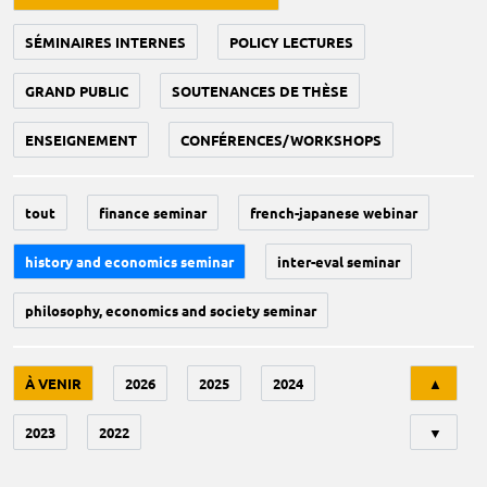
SÉMINAIRES INTERNES
POLICY LECTURES
GRAND PUBLIC
SOUTENANCES DE THÈSE
ENSEIGNEMENT
CONFÉRENCES/WORKSHOPS
tout
finance seminar
french-japanese webinar
history and economics seminar
inter-eval seminar
philosophy, economics and society seminar
Tri
À VENIR
2026
2025
2024
▲
2023
2022
▼