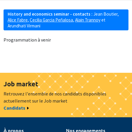
History and economics seminar - contacts :
Jean Boutier
,
Alice Fabre
,
Cecilia Garcia Peñalosa
,
Alain Trannoy
et
Arundhati Virmani
Programmation à venir
Job market
Retrouvez l'ensemble de nos candidats disponibles
actuellement sur le Job market
Candidats
À propos
Nos engagements