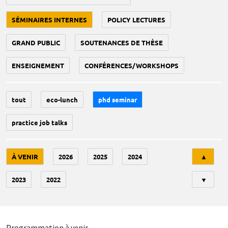
SÉMINAIRES INTERNES
POLICY LECTURES
GRAND PUBLIC
SOUTENANCES DE THÈSE
ENSEIGNEMENT
CONFÉRENCES/WORKSHOPS
tout
eco-lunch
phd seminar
practice job talks
Tri
À VENIR
2026
2025
2024
▲
2023
2022
▼
Programmation à venir