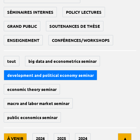
SÉMINAIRES INTERNES
POLICY LECTURES
GRAND PUBLIC
SOUTENANCES DE THÈSE
ENSEIGNEMENT
CONFÉRENCES/WORKSHOPS
tout
big data and econometrics seminar
development and political economy seminar
economic theory seminar
macro and labor market seminar
public economics seminar
Tri
À VENIR
2026
2025
2024
▲