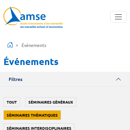
Aller au contenu principal
Événements
Événements
Filtres
TOUT
SÉMINAIRES GÉNÉRAUX
SÉMINAIRES THÉMATIQUES
SÉMINAIRES INTERDISCIPLINAIRES