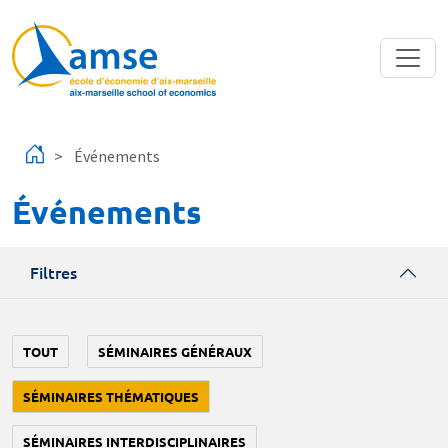
Aller au contenu principal
Événements
Événements
Filtres
TOUT
SÉMINAIRES GÉNÉRAUX
SÉMINAIRES THÉMATIQUES
SÉMINAIRES INTERDISCIPLINAIRES