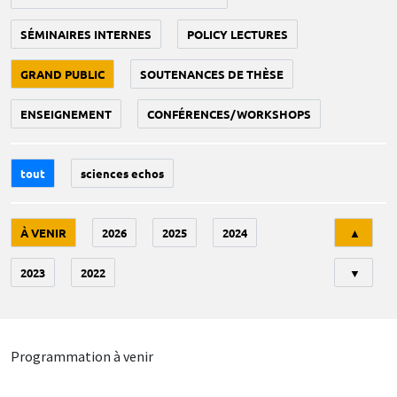
SÉMINAIRES INTERNES
POLICY LECTURES
GRAND PUBLIC
SOUTENANCES DE THÈSE
ENSEIGNEMENT
CONFÉRENCES/WORKSHOPS
tout
sciences echos
Tri
À VENIR
2026
2025
2024
▲
2023
2022
▼
Programmation à venir