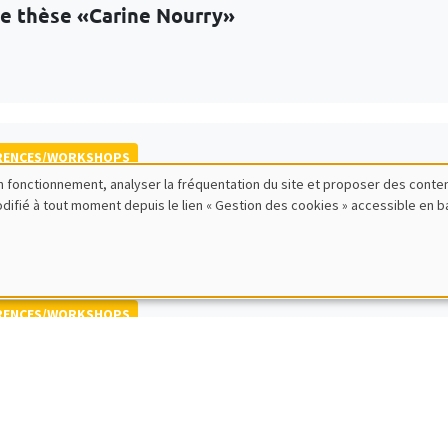
de thèse «Carine Nourry»
RENCES/WORKSHOPS
bon fonctionnement, analyser la fréquentation du site et proposer des conte
 de printemps et conférence internationale QF
modifié à tout moment depuis le lien « Gestion des cookies » accessible en 
ative Finance and Financial Econometrics
RENCES/WORKSHOPS
national Research Network IRN E3E - Atelier sc