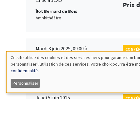
Prix 
Îlot Bernard du Bois
Amphithéâtre
Mardi 3 juin 2025, 09:00 à
CONFÉ
Vendredi 6 juin 2025, 17:00
Ce site utilise des cookies et des services tiers pour garantir son 
École
personnaliser l’utilisation de ces services. Votre choix pourra être 
Utilisation
Îlot Bernard du Bois
Quantit
confidentialité
.
des
Personnaliser
données
Jeudi 5 juin 2025
CONFÉ
14:30 à 17:30
Inter
personnelles
Îlot Bernard du Bois
Salle 13
et