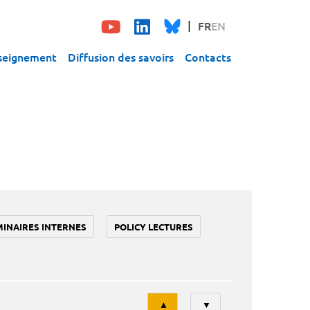
FR
EN
seignement
Diffusion des savoirs
Contacts
MINAIRES INTERNES
POLICY LECTURES
Tri
▲
▼