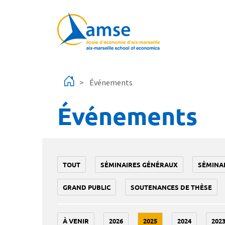
Aller au contenu principal
Événements
Événements
TOUT
SÉMINAIRES GÉNÉRAUX
SÉMINA
GRAND PUBLIC
SOUTENANCES DE THÈSE
À VENIR
2026
2025
2024
202