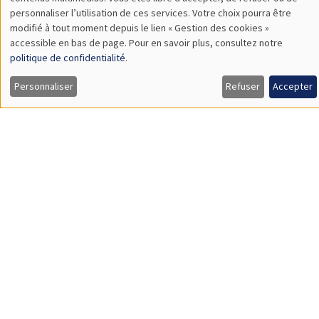
TBA
des
personnaliser l’utilisation de ces services. Votre choix pourra être
modifié à tout moment depuis le lien « Gestion des cookies »
données
accessible en bas de page. Pour en savoir plus, consultez notre
personnelles
politique de confidentialité
.
SÉMINAIRES GÉNÉRAUX
AMSE SEMINAR
et
Personnaliser
Refuser
Accepter
Îlot Bernard du Bois
Amphithéâtre
des
Lundi 9 novembre 2026
cookies
11:30 à 12:45
Amelie Schiprowski
University of Bonn
SÉMINAIRES GÉNÉRAUX
AMSE SEMINAR
Îlot Bernard du Bois
Amphithéâtre
Lundi 16 novembre 2026
11:30 à 12:45