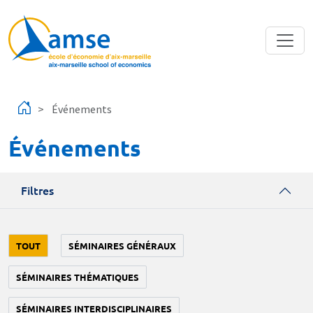
Aller au contenu principal
Événements
Événements
Filtres
TOUT
SÉMINAIRES GÉNÉRAUX
SÉMINAIRES THÉMATIQUES
SÉMINAIRES INTERDISCIPLINAIRES