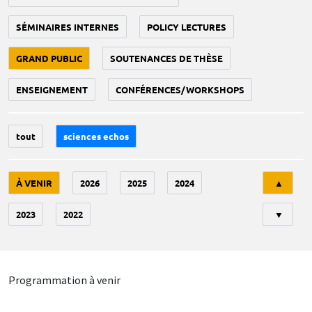
SÉMINAIRES INTERNES
POLICY LECTURES
GRAND PUBLIC
SOUTENANCES DE THÈSE
ENSEIGNEMENT
CONFÉRENCES/WORKSHOPS
tout
sciences echos
Tri
À VENIR
2026
2025
2024
▲
2023
2022
▼
Programmation à venir