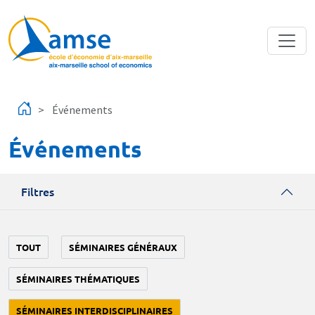
Aller au contenu principal
Événements
Événements
Filtres
TOUT
SÉMINAIRES GÉNÉRAUX
SÉMINAIRES THÉMATIQUES
SÉMINAIRES INTERDISCIPLINAIRES