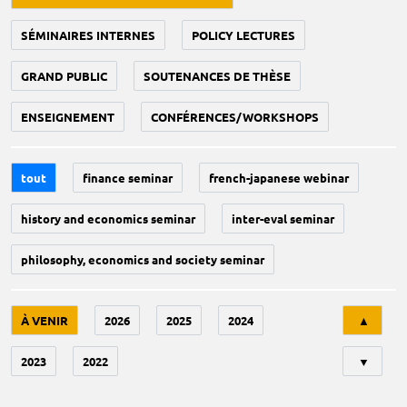
SÉMINAIRES INTERNES
POLICY LECTURES
GRAND PUBLIC
SOUTENANCES DE THÈSE
ENSEIGNEMENT
CONFÉRENCES/WORKSHOPS
tout
finance seminar
french-japanese webinar
history and economics seminar
inter-eval seminar
philosophy, economics and society seminar
Tri
À VENIR
2026
2025
2024
▲
2023
2022
▼