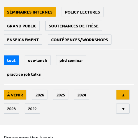
SÉMINAIRES INTERNES
POLICY LECTURES
GRAND PUBLIC
SOUTENANCES DE THÈSE
ENSEIGNEMENT
CONFÉRENCES/WORKSHOPS
tout
eco-lunch
phd seminar
practice job talks
Tri
À VENIR
2026
2025
2024
▲
2023
2022
▼
Programmation à venir