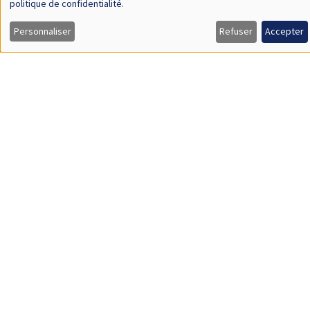
Îlot Bernard du Bois
Amphithéâtre
Mardi 5 novembre 2024
11:00 à 12:30
Karine Moukaddem*, Tuna Abay**
AMSE*, European University Institute, AMSE**
Socio-Political Upheavals and Marriage Transfers: Evidence
from Egypt's Arab Spring*
SÉMINAIRES INTERNES
PHD SEMINAR
Îlot Bernard du Bois
Salle 11
Mardi 22 octobre 2024
11:45 à 12:30
Giulia Tozzi
Queen Mary University of London, AMSE
Narco-Deforestation: The Environmental Effects of Coca