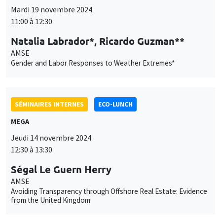
Mardi 19 novembre 2024
11:00 à 12:30
Natalia Labrador*, Ricardo Guzman**
AMSE
Ce site utilise des cookies et des services tiers pour garantir son bon
Gender and Labor Responses to Weather Extremes*
Utilisation
fonctionnement, analyser la fréquentation du site et proposer des
contenus multimédias. Vous êtes libre d’accepter, de refuser ou de
des
personnaliser l’utilisation de ces services. Votre choix pourra être
modifié à tout moment depuis le lien « Gestion des cookies »
données
SÉMINAIRES INTERNES
ECO-LUNCH
accessible en bas de page. Pour en savoir plus, consultez notre
personnelles
politique de confidentialité
.
MEGA
et
Jeudi 14 novembre 2024
Personnaliser
Refuser
Accepter
12:30 à 13:30
des
Ségal Le Guern Herry
cookies
AMSE
Avoiding Transparency through Offshore Real Estate: Evidence
from the United Kingdom