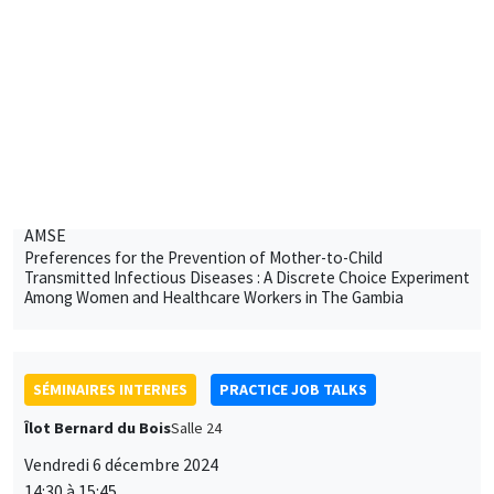
SÉMINAIRES INTERNES
PHD SEMINAR
MEGA
Salle Carine Nourry
Mardi 10 décembre 2024
11:45 à 12:30
Antoine Lacombe
AMSE
Preferences for the Prevention of Mother-to-Child
Transmitted Infectious Diseases : A Discrete Choice Experiment
Among Women and Healthcare Workers in The Gambia
SÉMINAIRES INTERNES
PRACTICE JOB TALKS
Îlot Bernard du Bois
Salle 24
Vendredi 6 décembre 2024
14:30 à 15:45