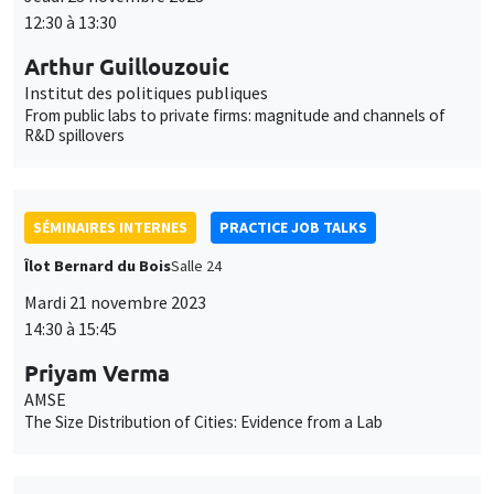
SÉMINAIRES INTERNES
PHD SEMINAR
Îlot Bernard du Bois
Salle 15
Mardi 21 novembre 2023
11:00 à 12:15
Darlington Agbonifi*, Camille Hainnaux**
University of Verona*, AMSE**
Investments in Green Projects and Value-added GDP: An
Environmentally Integrated Multiregional SAM Methodology*
SÉMINAIRES INTERNES
ECO-LUNCH
MEGA
Salle Carine Nourry
Jeudi 16 novembre 2023
12:30 à 13:30