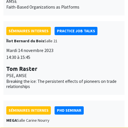
MEGA
Salle Carine Nourry
Mardi 14 novembre 2023
11:00 à 12:30
Tatiana Bezdenezhnykh*, Santiago
Lopez**
UC Dublin*, AMSE**
Modern propaganda: the tradeoff in shaping individual beliefs*
SÉMINAIRES INTERNES
PRACTICE JOB TALKS
Îlot Bernard du Bois
Salle 16
Lundi 13 novembre 2023
14:30 à 15:45
Bertille Picard
AMSE
Does Personalized Allocation Make Our Experimental Designs
More Fair?