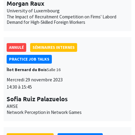
SÉMINAIRES INTERNES
PRACTICE JOB TALKS
Îlot Bernard du Bois
Salle 24
Mardi 28 novembre 2023
14:30 à 15:45
Sarah Vincent
AMSE
Male Sterilization and Persistence of Violence: Evidence from
Emergency in India
SÉMINAIRES INTERNES
PHD SEMINAR
Îlot Bernard du Bois
Amphithéâtre
Mardi 28 novembre 2023
11:45 à 12:30
Guillaume Bataille