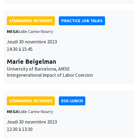
Morgan Raux
University of Luxembourg
The Impact of Recruitment Competition on Firms' Labord
Demand for High-Skilled Foreign Workers
ANNULÉ
SÉMINAIRES INTERNES
PRACTICE JOB TALKS
Îlot Bernard du Bois
Salle 16
Mercredi 29 novembre 2023
14:30 à 15:45
Sofia Ruiz Palazuelos
AMSE
Network Perception in Network Games