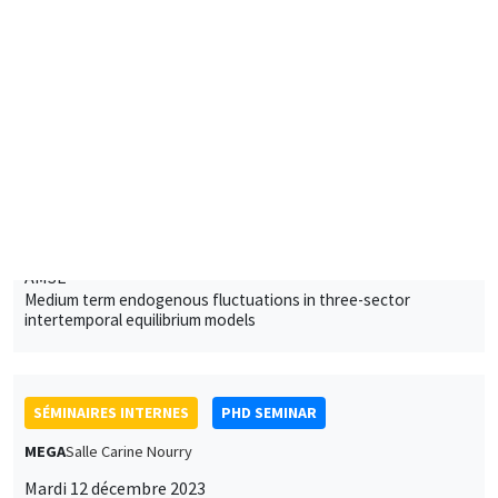
Mardi 12 décembre 2023
11:00 à 12:30
Kohmei Makihara*, Valentin Tissot**
AMSE
Peer-review mechanism to allocate good with externality*
SÉMINAIRES INTERNES
PRACTICE JOB TALKS
MEGA
Salle Carine Nourry
Jeudi 7 décembre 2023
14:30 à 15:45
Daniela Arlia
AMSE
Labor Market Shocks across Heterogeneous Housing Markets