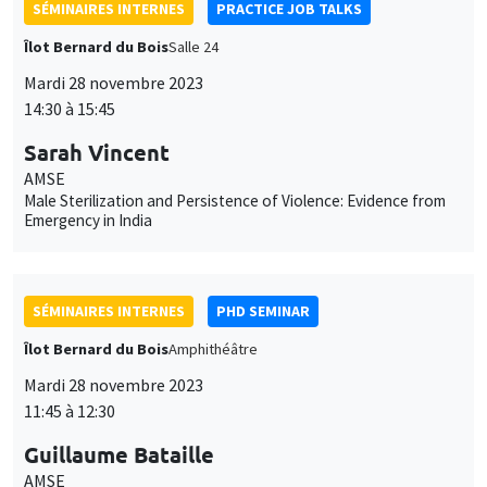
AMSE
Bargaining around the prey-refuge
SÉMINAIRES INTERNES
PRACTICE JOB TALKS
Îlot Bernard du Bois
Salle 21
Lundi 27 novembre 2023
14:30 à 15:45
Matteo Sestito
AMSE
Crop cycles and hierarchy: the agro-ecological origins of the
state
SÉMINAIRES INTERNES
ECO-LUNCH
MEGA
Salle Carine Nourry