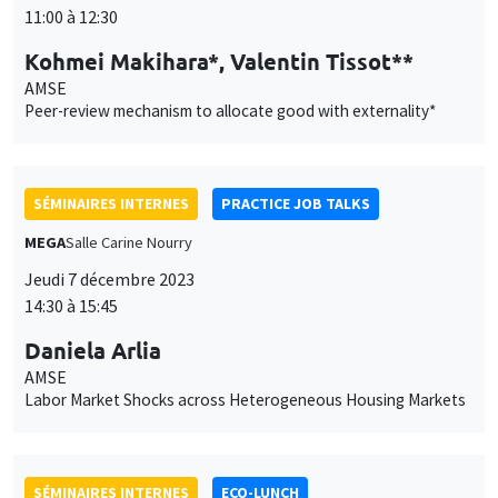
SÉMINAIRES INTERNES
ECO-LUNCH
MEGA
Salle Carine Nourry
Jeudi 7 décembre 2023
12:30 à 13:30
Cecilia Garcia-Peñalosa
AMSE, CNRS, EHESS
SÉMINAIRES INTERNES
PHD SEMINAR
Îlot Bernard du Bois
Amphithéâtre
Lundi 4 décembre 2023
15:00 à 16:30
Ernesto Ugolini*, Mariya Sakharova**
AMSE
Trade Protectionism, Redistribution and Political Power: