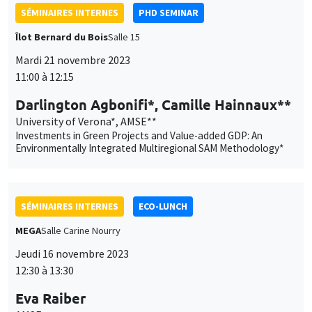
Eva Raiber
AMSE
Faith-Based Organizations as Platforms
SÉMINAIRES INTERNES
PRACTICE JOB TALKS
Îlot Bernard du Bois
Salle 21
Mardi 14 novembre 2023
14:30 à 15:45
Tom Raster
PSE, AMSE
Breaking the ice: The persistent effects of pioneers on trade
relationships
SÉMINAIRES INTERNES
PHD SEMINAR