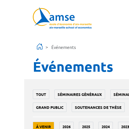
Aller au contenu principal
Événements
Événements
TOUT
SÉMINAIRES GÉNÉRAUX
SÉMINA
GRAND PUBLIC
SOUTENANCES DE THÈSE
À VENIR
2026
2025
2024
202