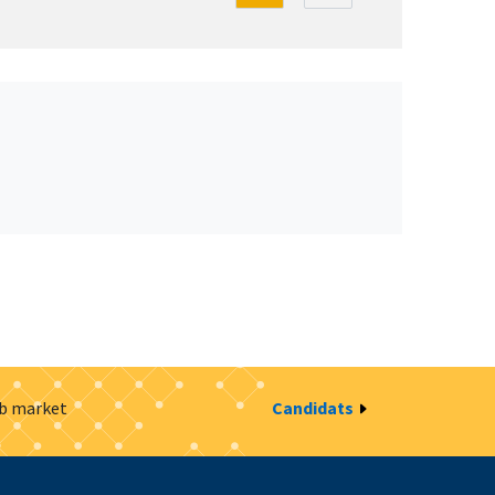
ob market
Candidats