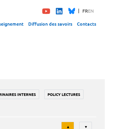
FR
EN
seignement
Diffusion des savoirs
Contacts
MINAIRES INTERNES
POLICY LECTURES
Tri
▲
▼