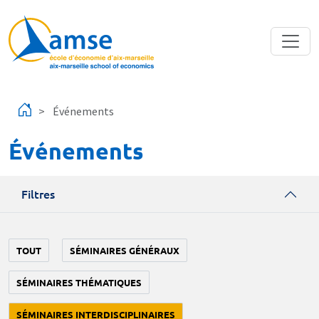
Aller au contenu principal
Événements
Événements
Filtres
TOUT
SÉMINAIRES GÉNÉRAUX
SÉMINAIRES THÉMATIQUES
SÉMINAIRES INTERDISCIPLINAIRES