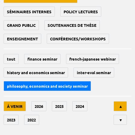
SÉMINAIRES INTERNES
POLICY LECTURES
GRAND PUBLIC
SOUTENANCES DE THÈSE
ENSEIGNEMENT
CONFÉRENCES/WORKSHOPS
tout
finance seminar
french-japanese webinar
history and economics seminar
inter-eval seminar
philosophy, economics and society seminar
Tri
À VENIR
2026
2025
2024
▲
2023
2022
▼