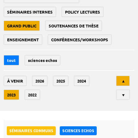
SÉMINAIRES INTERNES
POLICY LECTURES
GRAND PUBLIC
SOUTENANCES DE THÈSE
ENSEIGNEMENT
CONFÉRENCES/WORKSHOPS
tout
sciences echos
Tri
À VENIR
2026
2025
2024
▲
2023
2022
▼
SÉMINAIRES COMMUNS
SCIENCES ECHOS