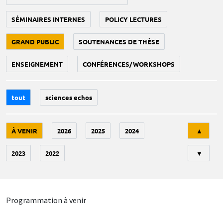
SÉMINAIRES INTERNES
POLICY LECTURES
GRAND PUBLIC
SOUTENANCES DE THÈSE
ENSEIGNEMENT
CONFÉRENCES/WORKSHOPS
tout
sciences echos
Tri
À VENIR
2026
2025
2024
▲
2023
2022
▼
Programmation à venir