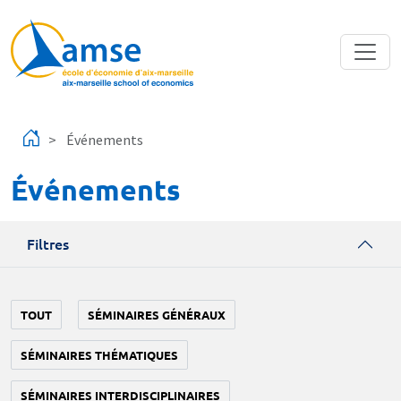
Aller au contenu principal
Événements
Événements
Filtres
TOUT
SÉMINAIRES GÉNÉRAUX
SÉMINAIRES THÉMATIQUES
SÉMINAIRES INTERDISCIPLINAIRES