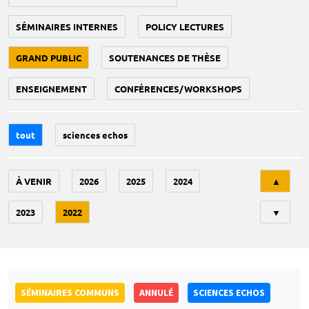
SÉMINAIRES INTERNES
POLICY LECTURES
GRAND PUBLIC
SOUTENANCES DE THÈSE
ENSEIGNEMENT
CONFÉRENCES/WORKSHOPS
tout
sciences echos
Tri
À VENIR
2026
2025
2024
▲
2023
2022
▼
SÉMINAIRES COMMUNS
ANNULÉ
SCIENCES ECHOS