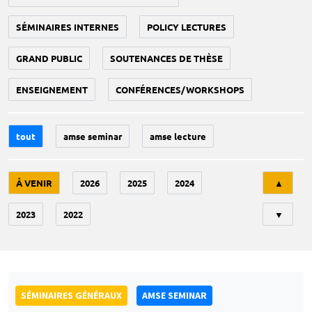
SÉMINAIRES INTERNES
POLICY LECTURES
GRAND PUBLIC
SOUTENANCES DE THÈSE
ENSEIGNEMENT
CONFÉRENCES/WORKSHOPS
tout
amse seminar
amse lecture
Tri
À VENIR
2026
2025
2024
▲
2023
2022
▼
SÉMINAIRES GÉNÉRAUX
AMSE SEMINAR