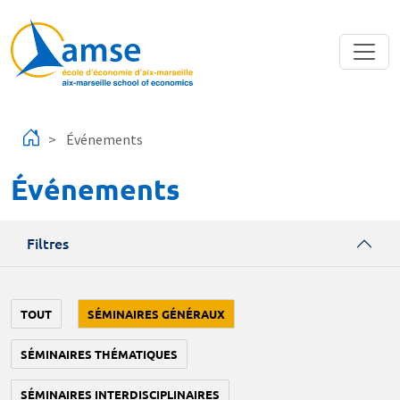
Aller au contenu principal
Événements
Événements
Filtres
TOUT
SÉMINAIRES GÉNÉRAUX
SÉMINAIRES THÉMATIQUES
SÉMINAIRES INTERDISCIPLINAIRES