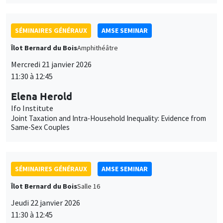
Joint Taxation and Intra-Household Inequality: Evidence from
Same-Sex Couples
SÉMINAIRES GÉNÉRAUX
AMSE SEMINAR
Îlot Bernard du Bois
Salle 16
Jeudi 22 janvier 2026
11:30 à 12:45
Pierre-Loup Beauregard
Vancouver School of Economics, University of British
Columbia
It's About Time: Social Housing, Parental Labour Supply, and
Long-term Child Outcomes
SÉMINAIRES GÉNÉRAUX
AMSE SEMINAR