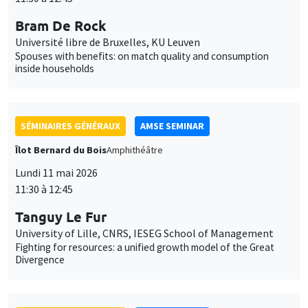
Lundi 11 mai 2026
11:30 à 12:45
Tanguy Le Fur
University of Lille, CNRS, IESEG School of Management
Fighting for resources: a unified growth model of the Great
Divergence
SÉMINAIRES GÉNÉRAUX
AMSE SEMINAR
Îlot Bernard du Bois
Amphithéâtre
Lundi 1 juin 2026
11:30 à 12:45
Eve Colson-Sihra
University of Edinburgh
Feeding the Gap: Tracking Gender Differentiation Through
Food Consumption