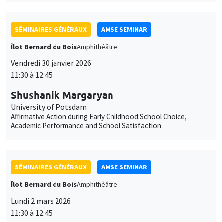
Affirmative Action during Early Childhood:School Choice,
Academic Performance and School Satisfaction
SÉMINAIRES GÉNÉRAUX
AMSE SEMINAR
Îlot Bernard du Bois
Amphithéâtre
Lundi 2 mars 2026
11:30 à 12:45
François Salanié
TSE
Robustness to Undercutting and Competitive Outcomes
SÉMINAIRES GÉNÉRAUX
AMSE SEMINAR
Îlot Bernard du Bois
Amphithéâtre
Lundi 9 mars 2026