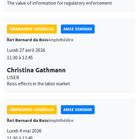
LISER
Boss effects in the labor market
SÉMINAIRES GÉNÉRAUX
AMSE SEMINAR
Îlot Bernard du Bois
Amphithéâtre
Lundi 4 mai 2026
11:30 à 12:45
Bram De Rock
Université libre de Bruxelles, KU Leuven
Spouses with benefits: on match quality and consumption
inside households
SÉMINAIRES GÉNÉRAUX
AMSE SEMINAR
Îlot Bernard du Bois
Amphithéâtre