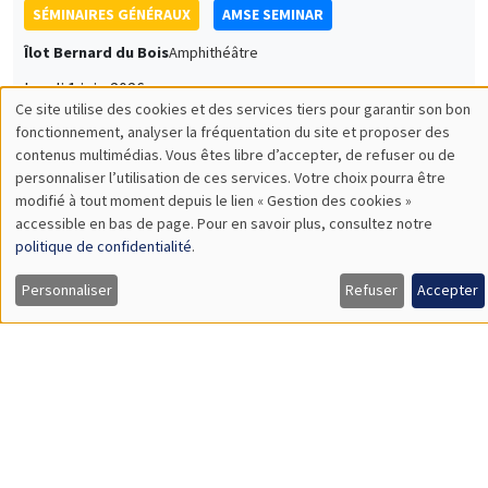
SÉMINAIRES GÉNÉRAUX
AMSE SEMINAR
Îlot Bernard du Bois
Amphithéâtre
Lundi 8 juin 2026
11:30 à 12:45
Thierry Verdier
PSE
A Political Economy Approach to State Religion and Holy Wars
Load More
Job market