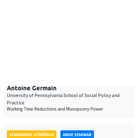
11:30 à 12:45
Antoine Germain
University of Pennsylvania School of Social Policy and
Practice
Working Time Reductions and Monopsony Power
SÉMINAIRES GÉNÉRAUX
AMSE SEMINAR
Îlot Bernard du Bois
Amphithéâtre
Vendredi 16 janvier 2026
11:30 à 12:45
Elliot Motte
Universitat Pompeu Fabra
Insult Politics in the Age of Social Media